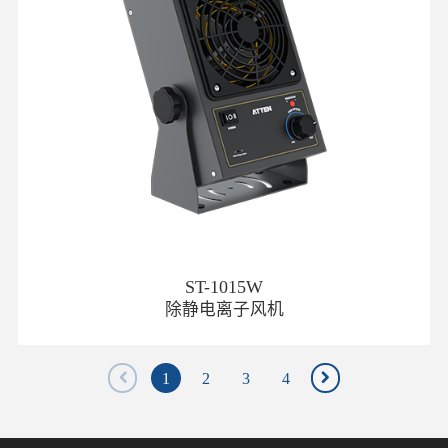
ST-1015W
除静电离子风机
1
2
3
4