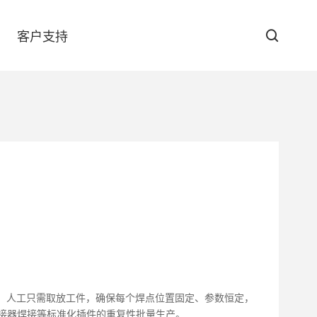
客户支持
防伪查询
下载中心
GT-6090
压焊接，人工只需取放工件，确保每个焊点位置固定、参数恒定，
接器焊接等标准化插件的重复性批量生产。