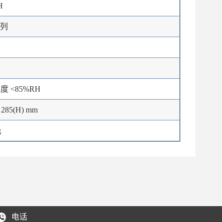
H
系列
度 <85%RH
× 285(H) mm
g
电话