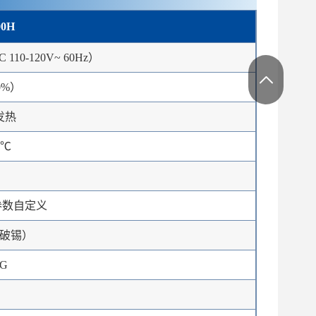
00H
C 110-120V~ 60Hz）
0%）
发热
0℃
户参数自定义
破锡）
HG