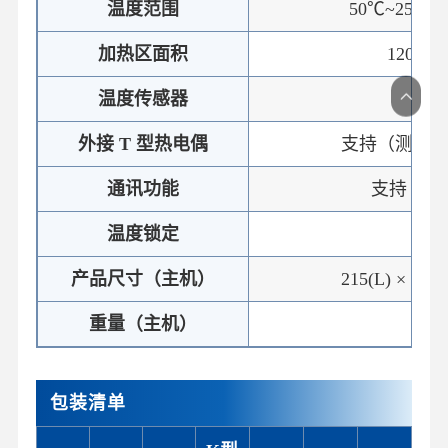
温度范围
50℃~250℃ 
加热区面积
120mm 
温度传感器
2
外接 T 型热电偶
支持（测温范围
通讯功能
支持（RS
温度锁定
产品尺寸（主机）
215(L) × 270
重量（主机）
≈2
包装清单