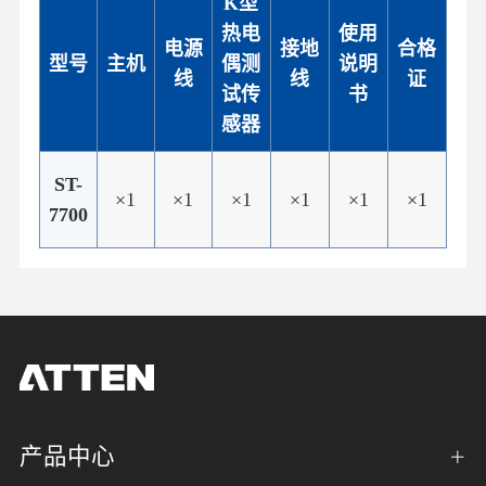
K型
热电
使用
电源
接地
合格
型号
主机
偶测
说明
线
线
证
试传
书
感器
ST-
×1
×1
×1
×1
×1
×1
7700
产品中心