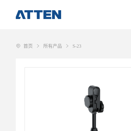
首页
所有产品
S-23
焊接作业
拆焊与返修
工作环境保障
配件&耗材
其它