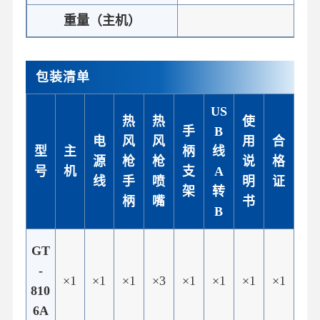
重量（主机）
≈3
包装清单
US
热
热
使
手
B
电
风
风
用
合
型
主
柄
线
源
枪
枪
说
格
号
机
支
A
线
手
喷
明
证
架
转
柄
嘴
书
B
GT
-
×1
×1
×1
×3
×1
×1
×1
×1
810
6A