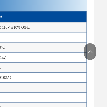
2A
C 110V ±10% 60Hz
0℃
Max)
s
8102A）