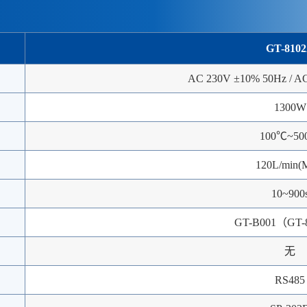
GT-810
AC 230V ±10% 50Hz / A
1300W
100℃~50
120L/min(
10~900
GT-B001（GT-
无
RS485