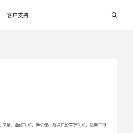
客户支持
防伪查询
下载中心
GT-6090
取、强劲风量、曲线功能、待机保护及通讯设置等功能，适用于电