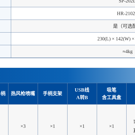
SP-202
HR-210
是（可选
230(L) × 142(W) 
≈4kg
USB线
吸笔
手柄
热风枪喷嘴
手柄支架
A转B
含工具盒
×3
×1
×1
×1