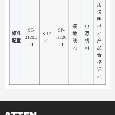
用
说
明
接
电
书
ST-
SP-
标准
S-17
地
源
×1
3120D
H120
配置
×1
线
线
产
×1
×1
×1
×1
品
合
格
证
×1