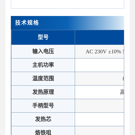
技术规格
型号
ST-
输入电压
AC 230V ±10% 50Hz 
主机功率
1
温度范围
80℃
发热原理
高频
手柄型号
SP-
发热芯
HS-
烙铁咀
T1