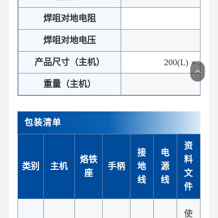
焊咀对地电阻
≤
焊咀对地电压
≤
产品尺寸（主机）
200(L) × 125
重量（主机）
≈3
包装清单
资
接
电
烙铁
料
类别
主机
手柄
地
源
座
文
线
线
件
使