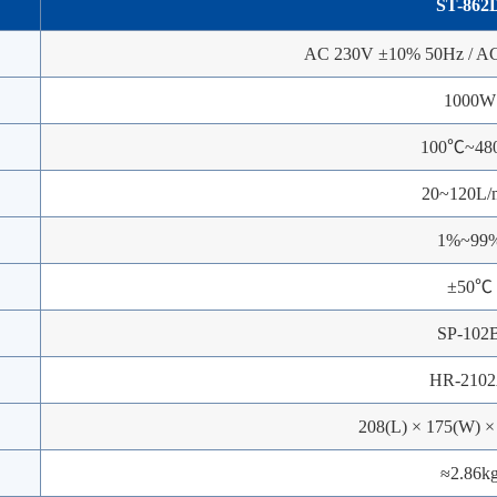
ST-862
AC 230V ±10% 50Hz / A
1000W
100℃~48
20~120L/
1%~99
±50℃
SP-102
HR-210
208(L) × 175(W) 
≈2.86k