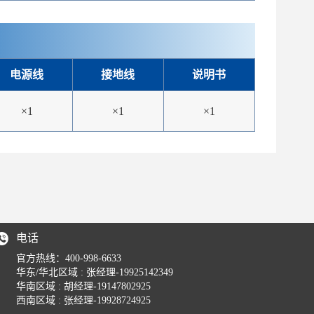
电源线
接地线
说明书
×1
×1
×1
电话
官方热线：400-998-6633
华东/华北区域 : 张经理-19925142349
华南区域 : 胡经理-19147802925
西南区域 : 张经理-19928724925