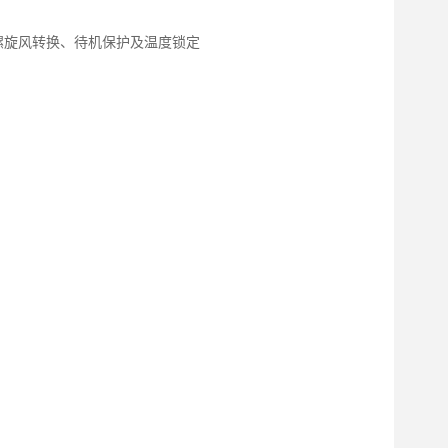
螺旋风转换、待机保护及温度锁定
GT-6120
GT-6301