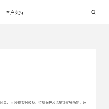
客户支持
防伪查询
下载中心
GT-6090
、强劲风量、直风/螺旋风转换、待机保护及温度锁定等功能，适