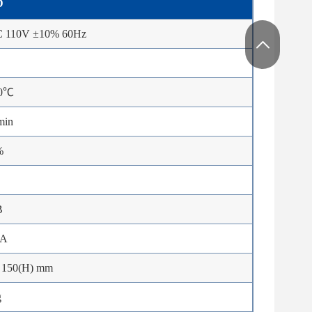
D
C 110V ±10% 60Hz
0℃
min
%
B
2A
× 150(H) mm
g