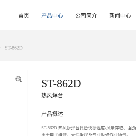
首页
产品中心
公司简介
新闻中心
ST-862D
关于我们
品牌资讯
智能焊台
联系我们
产品资讯
电焊台
ST-862D
活动资讯
自动化焊接设备
热风焊台
产品概述
ST-862D 热风拆焊台具备快捷温度/风量存取
用于电子维修、元件拆焊及专业返修作业场景。