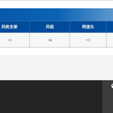
风枪支架
风咀
转接头
×1
×4
×1