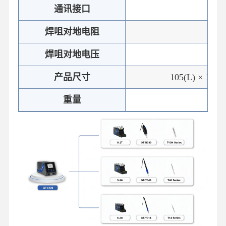
通讯接口
RS
焊咀对地电阻
≤
焊咀对地电压
≤
产品尺寸
105(L) × 170
重量
≈2