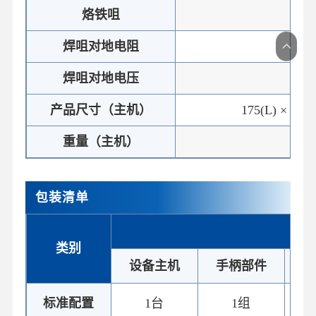
烙铁咀
T800
焊咀对地电阻
≤
焊咀对地电压
≤
产品尺寸（主机）
175(L) × 115
重量（主机）
≈1
包装清单
类别
设备主机
手柄部件
标准配置
1台
1组