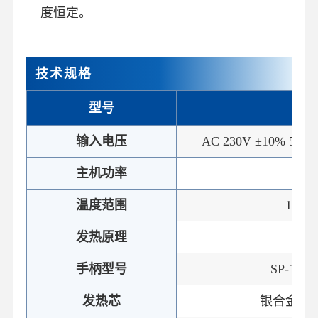
度恒定。
技术规格
型号
ST
输入电压
AC 230V ±10% 50Hz 
主机功率
1
温度范围
150℃
发热原理
电
手柄型号
SP-10
发热芯
银合金发热芯