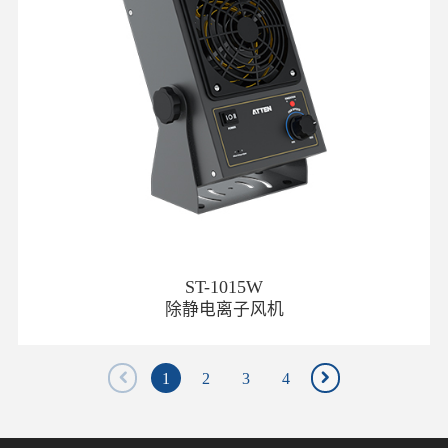
ST-1015W
除静电离子风机
1
2
3
4