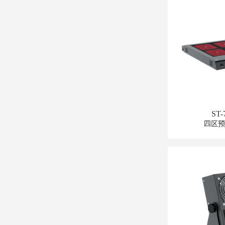
ST-
四区