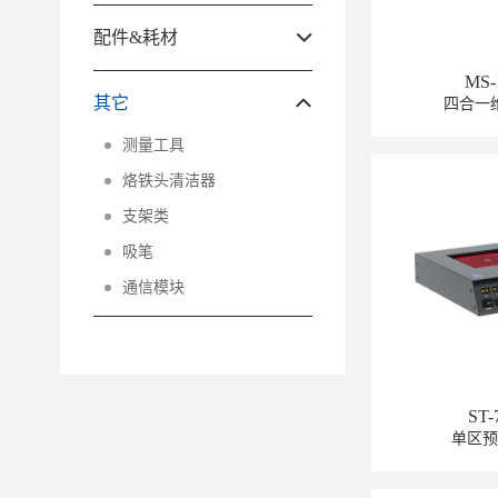
配件&耗材
MS-
其它
四合一
测量工具
烙铁头清洁器
支架类
吸笔
通信模块
ST-
单区