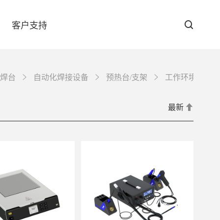
客户支持
焊台
自动化焊接设备
预热台/支架
工作环境保障
防伪查询
最新
下载中心
GT-6090