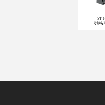
ST-
除静电