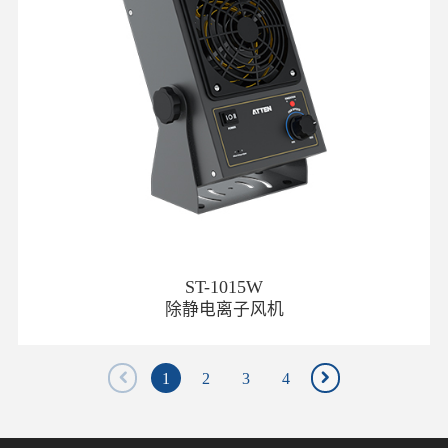
ST-1015W
除静电离子风机
1
2
3
4