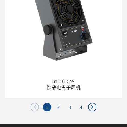
ST-1015W
除静电离子风机
1
2
3
4