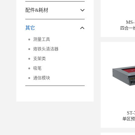
配件&耗材
MS-
其它
四合一
测量工具
烙铁头清洁器
支架类
吸笔
通信模块
ST-
单区