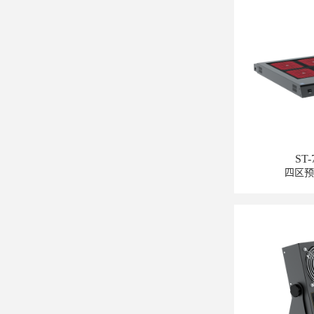
ST-
四区