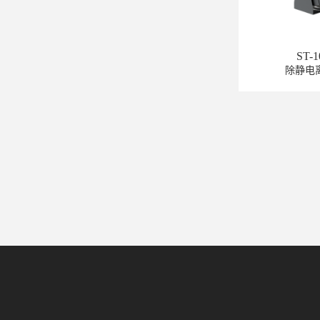
ST-
除静电