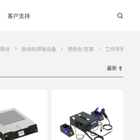
客户支持
焊台
自动化焊接设备
预热台/支架
工作环境保障
防伪查询
最新
下载中心
GT-6090