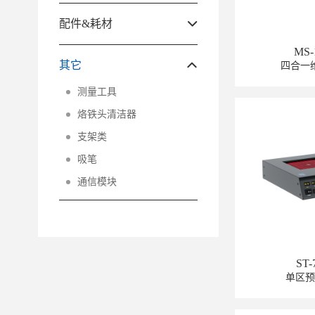
配件&耗材
MS-
其它
四合一
测量工具
烙铁头清洁器
支架类
吸笔
通信模块
ST-
单区