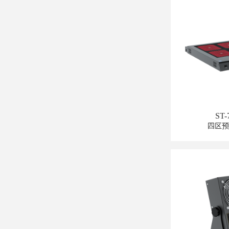
ST-
四区