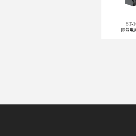
ST-
除静电