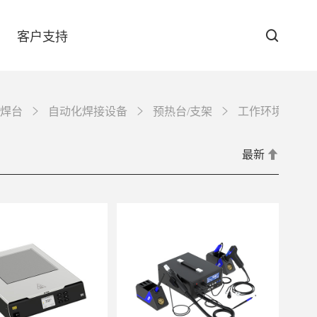
客户支持
焊台
自动化焊接设备
预热台/支架
工作环境保障
防伪查询
最新
下载中心
GT-6090