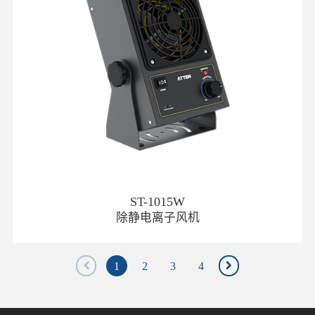
ST-1015W
除静电离子风机
1
2
3
4