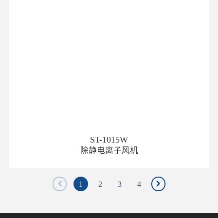
ST-1015W
除静电离子风机
1
2
3
4