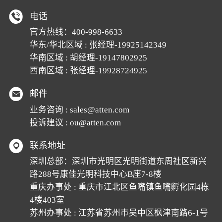
电话
官方热线：
400-998-6633
华东/华北区域 : 张经理-19925142349
华南区域 : 胡经理-19147802925
西南区域 : 张经理-19928724925
邮件
业务咨询 :
sales@atten.com
投诉建议 :
ou@atten.com
联系地址
深圳总部：深圳市光明区光明街道东周社区新兴
路288号康佳光明科技中心B座7-8楼
重庆办事处 : 重庆市江北区鱼嘴镇鱼嘴孵化园4栋
4楼403室
苏州办事处 : 江苏省苏州市吴中区枫津南路6-1号