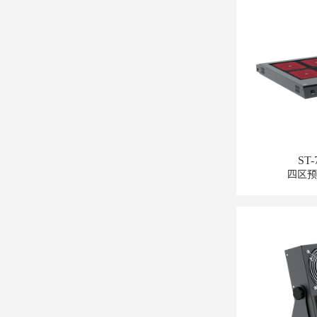
ST-
四区