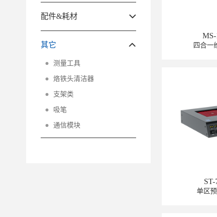
配件&耗材
MS-
其它
四合一
测量工具
烙铁头清洁器
支架类
吸笔
通信模块
ST-
单区