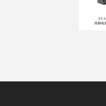
ST-
除静电