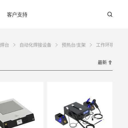
客户支持
焊台
自动化焊接设备
预热台/支架
工作环境保障
防伪查询
最新
下载中心
GT-6090