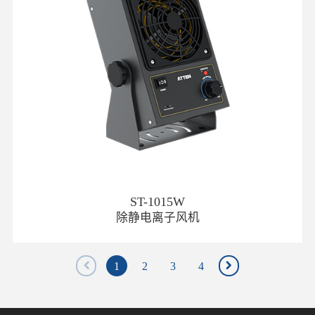
ST-1015W
除静电离子风机
1
2
3
4