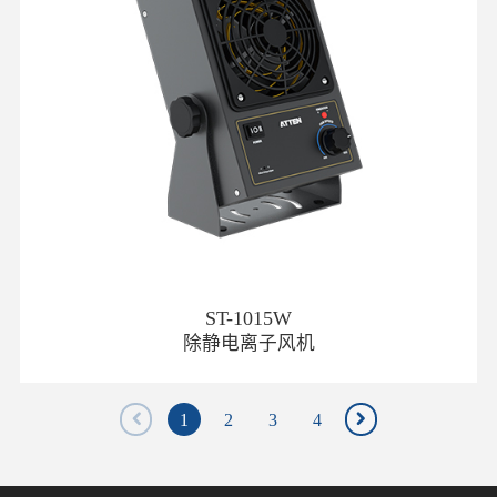
ST-1015W
除静电离子风机
1
2
3
4